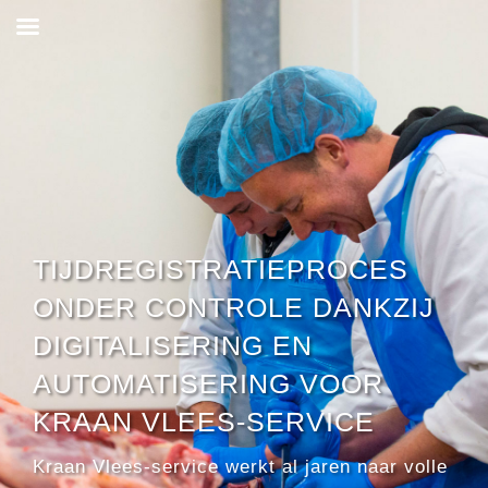
TIJDREGISTRATIEPROCES
ONDER CONTROLE DANKZIJ
DIGITALISERING EN
AUTOMATISERING VOOR
KRAAN VLEES-SERVICE
Kraan Vlees-service werkt al jaren naar volle