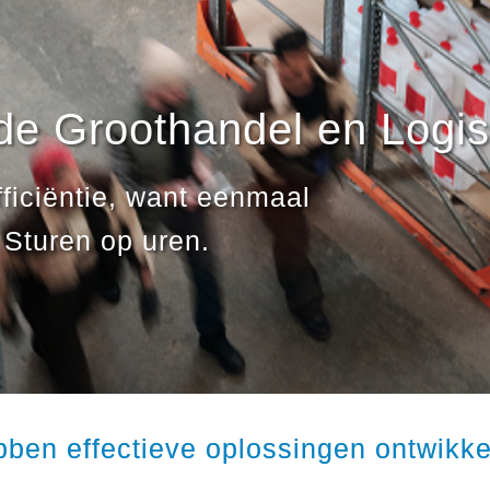
de Groothandel en Logis
ficiëntie, want eenmaal
 Sturen op uren.
bben effectieve oplossingen ontwikke