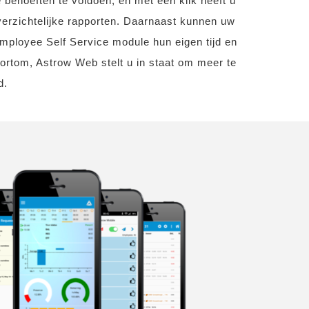
 behoeften te voldoen, en met één klik heeft u
overzichtelijke rapporten. Daarnaast kunnen uw
ployee Self Service module hun eigen tijd en
ortom, Astrow Web stelt u in staat om meer te
d.